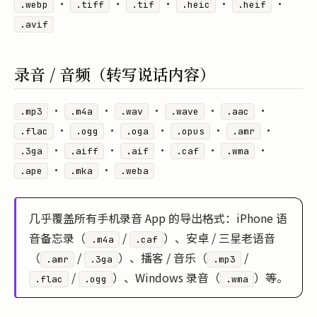
·
·
·
·
·
.webp
.tiff
.tif
.heic
.heif
.avif
录音 / 音频（转写说话内容）
·
·
·
·
·
.mp3
.m4a
.wav
.wave
.aac
·
·
·
·
·
.flac
.ogg
.oga
.opus
.amr
·
·
·
·
·
.3ga
.aiff
.aif
.caf
.wma
·
·
.ape
.mka
.weba
几乎覆盖所有手机录音 App 的导出格式：iPhone 语
音备忘录（
/
）、安卓 / 三星老语音
.m4a
.caf
（
/
）、播客 / 音乐（
/
.amr
.3ga
.mp3
/
）、Windows 录音（
）等。
.flac
.ogg
.wma