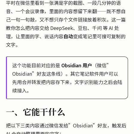
平时在微信里看到一张满是字的截图、一段几分钟的语
音、一个会议录像，里面的内容想留下来翻——既不想自
己一句一句敲，又不想只存个文件链接放着积灰。这一篇
教你怎么把内容交给 DeepSeek、豆包、千问 等 AI 处
理，让里面的字、说话内容
自动
变成笔记里可搜可复制的
文字。
这个功能目前对应的是
Obsidian 用户
（微信”
Obsidian”好友这条线）。其它笔记软件用户可以
先用合并转发把内容存下来，文字识别能力之后会陆
续接入。
一、它能干什么
把以下三类内容通过微信发给”Obsidian”好友，触发后
AI 会自动整理里面的文字：