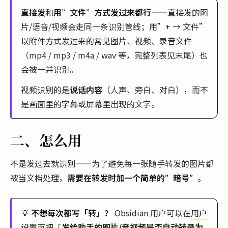
直接发
和
用”文件”方式发过来都行
——直接发的图
片/语音/视频会走同一条识别管线；用”+ → 文件”
以附件方式发过来的常见图片、视频、录音文件
（mp4 / mp3 / m4a / wav 等，完整列表见末尾）也
会被一并识别。
视频识别的是
说话内容
（人声、旁白、对白），而不
是画面里的字幕或屏幕里出现的文字。
二、怎么用
不是发过去就识别——为了避免每一张随手转发的图片都
被当文档处理，
需要在转发时加一个简单的”暗号”
。
💡
不想每次都写「转」？
Obsidian 用户可以在
用户
设置页
把「
发给助手的图片/音视频是否自动转录为