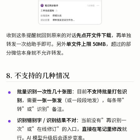
收到这条提醒就回到原来的对话
先点开文件下载
，再单独
转发一次给助手即可。另外
单文件上限 50MB
，超过的部
分微信本身就不允许转发。
8. 不支持的几种情况
批量识别一次性几十张图
：目前
不支持批量打包识
别
，需要
一张一张发
（或一段段地发），每条带”
转”或”识别”备注。
识别错别字 / 识别结果不对
：当前没有”再识别一
次”或”在线修订”的入口，
直接在笔记里修改
就
行。AI 模型升级后会逐步变准。