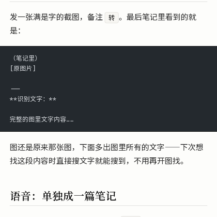
发一张满是字的截图，备注
。最后笔记里看到的就
转
是：
（笔记里）
[原图片]
---
**识别文字：**
完整的图里文字内容……
图还是原来那张图，下面多出图里所有的文字——下次想
找这段内容时直接搜文字就能搜到，不用再开图找。
语音：单独成一篇笔记