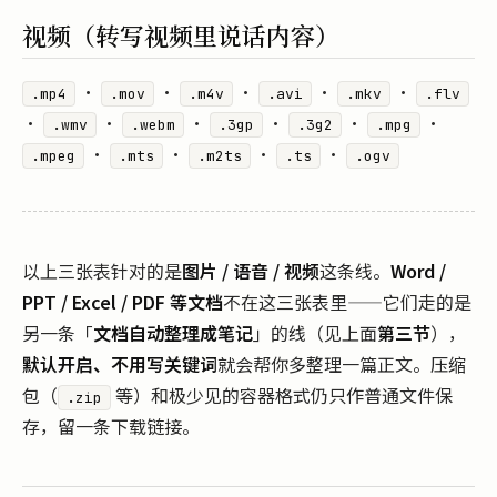
视频（转写视频里说话内容）
·
·
·
·
·
.mp4
.mov
.m4v
.avi
.mkv
.flv
·
·
·
·
·
·
.wmv
.webm
.3gp
.3g2
.mpg
·
·
·
·
.mpeg
.mts
.m2ts
.ts
.ogv
以上三张表针对的是
图片 / 语音 / 视频
这条线。
Word /
PPT / Excel / PDF 等文档
不在这三张表里——它们走的是
另一条「
文档自动整理成笔记
」的线（见上面
第三节
），
默认开启、不用写关键词
就会帮你多整理一篇正文。压缩
包（
等）和极少见的容器格式仍只作普通文件保
.zip
存，留一条下载链接。