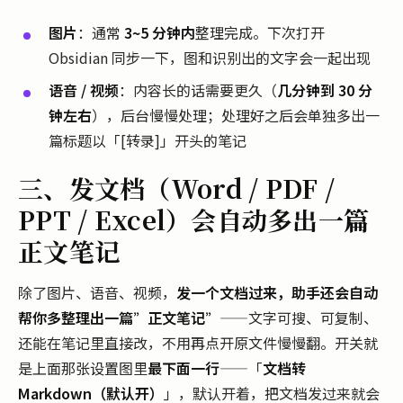
图片
：通常
3~5 分钟内
整理完成。下次打开
Obsidian 同步一下，图和识别出的文字会一起出现
语音 / 视频
：内容长的话需要更久（
几分钟到 30 分
钟左右
），后台慢慢处理；处理好之后会单独多出一
篇标题以「[转录]」开头的笔记
三、发文档（Word / PDF /
PPT / Excel）会自动多出一篇
正文笔记
除了图片、语音、视频，
发一个文档过来，助手还会自动
帮你多整理出一篇”正文笔记”
——文字可搜、可复制、
还能在笔记里直接改，不用再点开原文件慢慢翻。开关就
是上面那张设置图里
最下面一行
——「
文档转
Markdown（默认开）
」，默认开着，把文档发过来就会