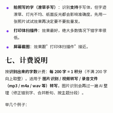
拍照写的字（潦草手写）
：识别
支持
手写体，但字迹
潦草、灯光不均、纸面反光都会影响准确度。先用一
张照片试试效果再决定要不要批量发。
打印体扫描件
：效果最好，绝大多数情况下错字率很
低。
屏幕截图
：效果跟”打印体扫描件”接近。
七、计费说明
按
识别出来的字数
计费：
每 200 字 = 1 积分
（不满 200 字
向上取整）。适用于
图片识别 / 视频转写 / 录音文件
（mp3 / m4a / wav 等）转写
。图片识别会再过一遍 AI 整
理（修正错别字、合并断句、按主题分段）。
举几个例子：