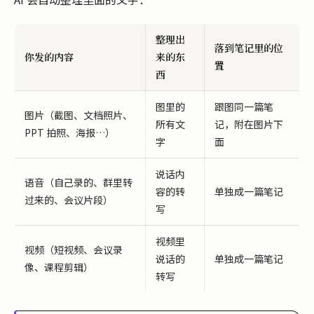
整理出
落到笔记里的位
你发的内容
来的东
置
西
图里的
跟图同一篇笔
图片（截图、文档照片、
所有文
记，附在图片下
PPT 拍照、海报…）
字
面
说话内
语音（自己录的、群里转
容的转
单独成一篇笔记
过来的、会议片段）
写
视频里
视频（短视频、会议录
说话的
单独成一篇笔记
像、课程剪辑）
转写