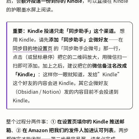
后，会
额外投递一份到你的 Kindle
，可以直接在 Kindle
的护眼墨水屏上阅读。
重要：Kindle 投递只走「同步助手」这个渠道。
想
用 Kindle，请先
添加「同步助手」企微好友
——在
同步目的地设置页
的「同步助手企微号」那一行，
点击（或鼠标悬停）把它的二维码放大，用微信扫一
扫即可添加。加上之后，建议把它的
微信备注名改成
「Kindle」
：这样你一眼就知道，发给”Kindle”
这个好友的内容会进 Kindle。其它企微好友
（Obsidian / Notion）发的内容目前不会投递到
Kindle。
整个过程分两件事：
① 在设置页填你的 Kindle 推送邮
箱
、
② 在 Amazon 把我们的发件人加进认可列表
。两步
都做完才能收到——第二步最容易漏，请务必完成。