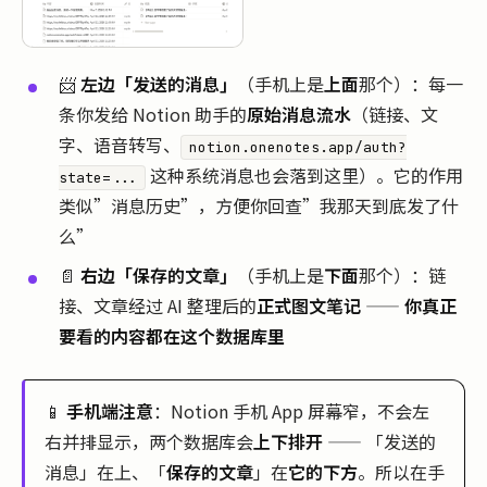
📨
左边「发送的消息」
（手机上是
上面
那个）：每一
条你发给 Notion 助手的
原始消息流水
（链接、文
字、语音转写、
notion.onenotes.app/auth?
这种系统消息也会落到这里）。它的作用
state=...
类似”消息历史”，方便你回查”我那天到底发了什
么”
📄
右边「保存的文章」
（手机上是
下面
那个）：链
接、文章经过 AI 整理后的
正式图文笔记
——
你真正
要看的内容都在这个数据库里
📱
手机端注意
：Notion 手机 App 屏幕窄，不会左
右并排显示，两个数据库会
上下排开
—— 「发送的
消息」在上、「
保存的文章
」在
它的下方
。所以在手