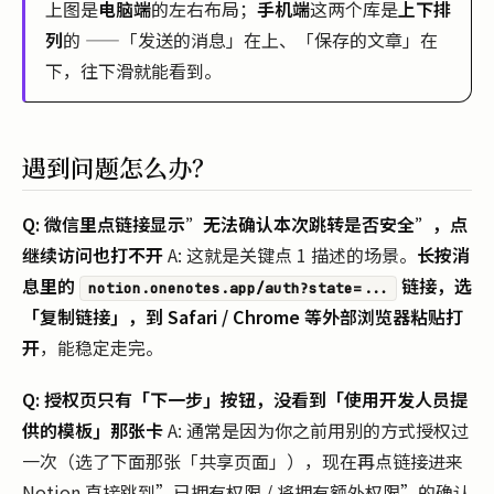
上图是
电脑端
的左右布局；
手机端
这两个库是
上下排
列
的 ——「发送的消息」在上、「保存的文章」在
下，往下滑就能看到。
遇到问题怎么办？
Q: 微信里点链接显示”无法确认本次跳转是否安全”，点
继续访问也打不开
A: 这就是关键点 1 描述的场景。
长按消
息里的
链接，选
notion.onenotes.app/auth?state=...
「复制链接」，到 Safari / Chrome 等外部浏览器粘贴打
开
，能稳定走完。
Q: 授权页只有「下一步」按钮，没看到「使用开发人员提
供的模板」那张卡
A: 通常是因为你之前用别的方式授权过
一次（选了下面那张「共享页面」），现在再点链接进来
Notion 直接跳到”已拥有权限 / 将拥有额外权限”的确认