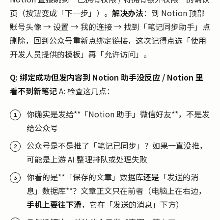
页（按钮变成「下一步」）。
解决办法
：到 Notion 顶部
账号头像 → 设置 → 我的连接 → 找到「笔记同步助手」点
删除，回到公众号重新点绑定链接，这次记得点选「使用
开发人员提供的模板」再「允许访问」。
Q: 绑定成功但发内容到 Notion 助手没反应 / Notion 里
看不到新笔记
A: 检查这几点：
你确实是发给**「Notion 助手」微信好友**，不是发
给公众号
公众号是不是推了「笔记已同步」？如果一直没推，
可能是上游 AI 整理排队或处理失败
你看的是**「保存的文章」数据库
还是
「发送的消
息」数据库**？文章正文只在前者（电脑上在右边，
手机上要往下滑
，它在「发送的消息」下方）