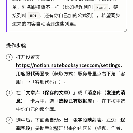
单，列名跟模板不一样（比如标题列叫
、链
Name
接列叫
、还有你自己加的公式列），希望同步
URL
进来的内容自动落到这些列里。
操作步骤
打开设置页
https://notion.notebooksyncer.com/settings
，
用
客服代码
登录（获取方式：服务号里点右下角「客
服」→「客服代码」）。
在「
文章库（保存的文章）
」或「
消息库（发送的消
息）
」卡片里，选「
选择已有数据库
」，在下拉里选
中你自己的那个库。
选中后，下面会自动列出一张
字段映射表
。左边「
逻
辑字段
」是助手能整理出来的内容位（标题、作者、