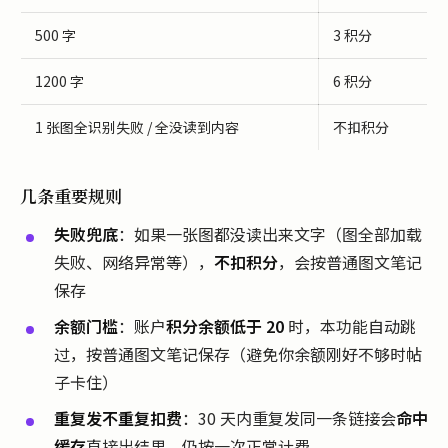
500 字
3 积分
1200 字
6 积分
1 张图全识别失败 / 全没读到内容
不扣积分
几条重要规则
失败兜底
：如果一张图都没读出来文字（图全部加载
失败、网络异常等），
不扣积分
，会按普通图文笔记
保存
余额门槛
：账户
积分余额低于 20
时，本功能自动跳
过，按普通图文笔记保存（避免你余额刚好不够时帖
子卡住）
重复发不重复扣费
：30 天内重复发同一条链接会
命中
缓存
直接出结果，仍按一次正常计费