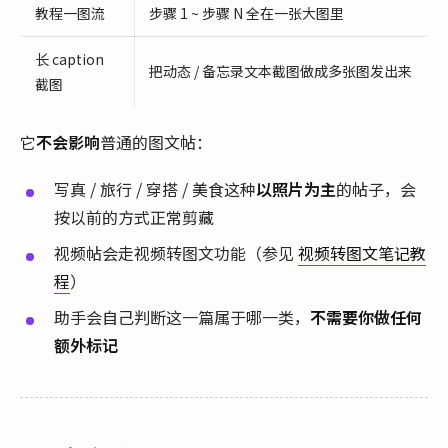
教程一图流
步骤 1 ~ 步骤 N 全在一张大图里
长 caption
把动态 / 备忘录文本截图做成多张图发出来
截图
它
不会影响
普通的图文帖：
写真 / 旅行 / 穿搭 / 美食这种
以照片为主
的帖子，会
按以前的方式正常剪藏
视频帖会走视频转图文功能（参见
视频转图文笔记教
程
）
助手会自己判断这一篇属于哪一类，
不需要你做任何
额外标记