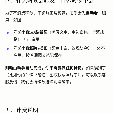
为了不浪费积分、不影响正常剪藏，助手会先
自动看一眼
第一张图：
看起来
像文档/截图
（满屏文字、字符密集、行距规
整）→ ✅ 启用
看起来
像照片/插画
（颜色丰富、纹理复杂）→ ❌ 不
启用，按普通图文笔记保存
判断由助手自动完成，你不需要做任何标记
。如果误判了
（比如你的”读书笔记”图被认成照片了），可以联系客
服反馈，我们会持续改进识别准确率。
五、计费说明