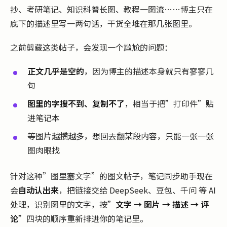
抄、考研笔记、知识科普长图、教程一图流……博主只在
底下的描述里写一两句话，干货全堆在那几张图里。
之前剪藏这类帖子，会发现一个尴尬的问题：
正文几乎是空的
，因为博主的描述本身就只有寥寥几
句
图里的字搜不到、复制不了
，相当于把”打印件”贴
进笔记本
等图片越攒越多，想回去翻某段内容，只能一张一张
图肉眼找
针对这种”图里塞文字”的图文帖子，笔记同步助手现在
会
自动认出来
，把链接交给 DeepSeek、豆包、千问 等 AI
处理，识别图里的文字，按”
文字 → 图片 → 描述 → 评
论
”四块的顺序重新排进你的笔记里。