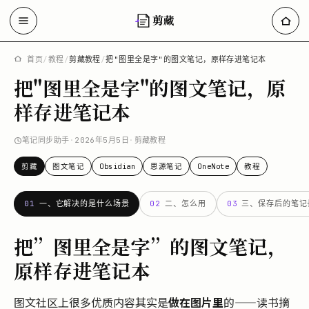
剪藏
首页
/
教程
/
剪藏教程
/
把"图里全是字"的图文笔记，原样存进笔记本
把"图里全是字"的图文笔记，原
样存进笔记本
笔记同步助手
·
2026年5月5日
·
剪藏教程
剪藏
图文笔记
Obsidian
思源笔记
OneNote
教程
01
一、它解决的是什么场景
02
二、怎么用
03
三、保存后的笔记
把”图里全是字”的图文笔记，
原样存进笔记本
图文社区上很多优质内容其实是
做在图片里
的——读书摘