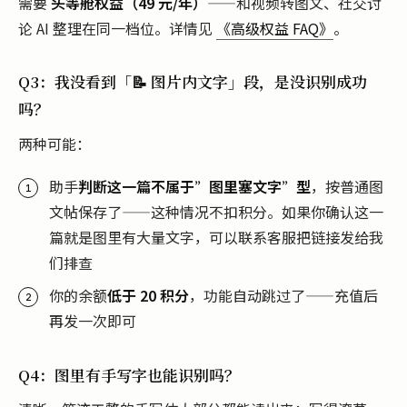
需要
头等舱权益（49 元/年）
——和视频转图文、社交讨
论 AI 整理在同一档位。详情见
《高级权益 FAQ》
。
Q3：我没看到「📝 图片内文字」段，是没识别成功
吗？
两种可能：
助手
判断这一篇不属于”图里塞文字”型
，按普通图
文帖保存了——这种情况不扣积分。如果你确认这一
篇就是图里有大量文字，可以联系客服把链接发给我
们排查
你的余额
低于 20 积分
，功能自动跳过了——充值后
再发一次即可
Q4：图里有手写字也能识别吗？