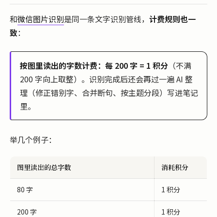
和
微信图片识别
是同一条文字识别管线，
计费规则也一
致
：
按图里读出的字数计费：每 200 字 = 1 积分
（不满
200 字向上取整）。识别完成后还会再过一遍 AI 整
理（修正错别字、合并断句、按主题分段）写进笔记
里。
举几个例子：
图里读出的总字数
消耗积分
80 字
1 积分
200 字
1 积分