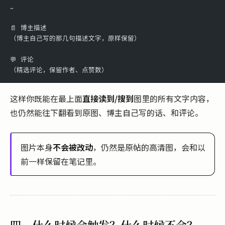
…
📄 博主描述
（博主自己写的那几句描述文字，原样保留）
💬 评论
（精选评论，保留作者、点赞数）
这样你既能在最上面
直接读到/搜到
图里的所有文字内容，
也仍然能往下翻看到原图、博主自己写的话、和评论。
图片本身
不会被改动
，仍然是原帖的高清图，会和以
前一样保留在笔记里。
四、什么时候会触发？什么时候不会？