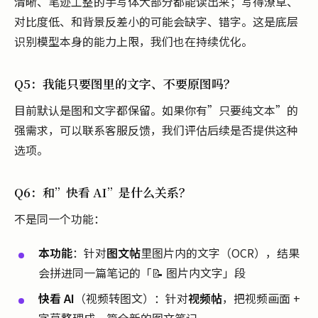
清晰、笔迹工整的手写体大部分都能读出来；写得潦草、
对比度低、和背景反差小的可能会缺字、错字。这是底层
识别模型本身的能力上限，我们也在持续优化。
Q5：我能只要图里的文字、不要原图吗？
目前默认是图和文字都保留。如果你有”只要纯文本”的
强需求，可以联系客服反馈，我们评估后续是否提供这种
选项。
Q6：和”快看 AI”是什么关系？
不是同一个功能：
本功能
：针对
图文帖
里图片内的文字（OCR），结果
会拼进同一篇笔记的「📝 图片内文字」段
快看 AI
（视频转图文）：针对
视频帖
，把视频画面 +
字幕整理成一篇全新的图文笔记