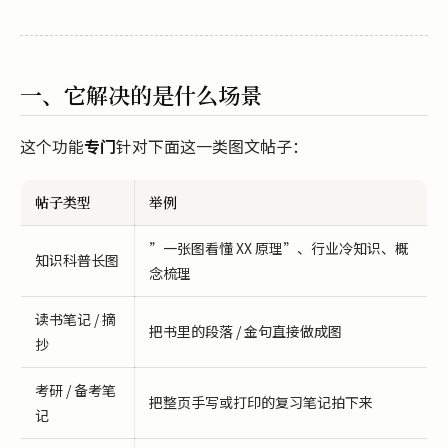
一、它解决的是什么场景
这个功能
专门
针对下面这一类图文帖子：
帖子类型
举例
”一张图看懂 XX 原理”、行业冷知识、概
知识科普长图
念梳理
读书笔记 / 摘
把书里的段落 / 金句直接做成图
抄
考研 / 备考笔
把整页手写或打印的复习笔记拍下来
记