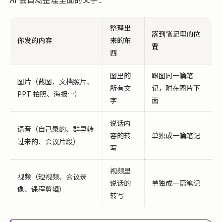
整理出
落到笔记里的位
你发的内容
来的东
置
西
图里的
跟图同一篇笔
图片（截图、文档照片、
所有文
记，附在图片下
PPT 拍照、海报…）
字
面
说话内
语音（自己录的、群里转
容的转
单独成一篇笔记
过来的、会议片段）
写
视频里
视频（短视频、会议录
说话的
单独成一篇笔记
像、课程剪辑）
转写