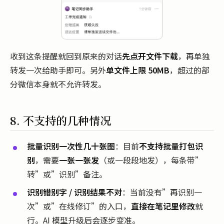
收到这条提醒就回到原来的对话
先点开文件下载
，再单独
转发一次给助手即可。另外
单文件上限 50MB
，超过的部
分微信本身就不允许转发。
8. 不支持的几种情况
批量识别一次性几十张图
：目前
不支持批量打包识
别
，需要
一张一张发
（或一段段地发），每条带”
转”或”识别”备注。
识别错别字 / 识别结果不对
：当前没有”再识别一
次”或”在线修订”的入口，
直接在笔记里修改
就
行。AI 模型升级后会逐步变准。