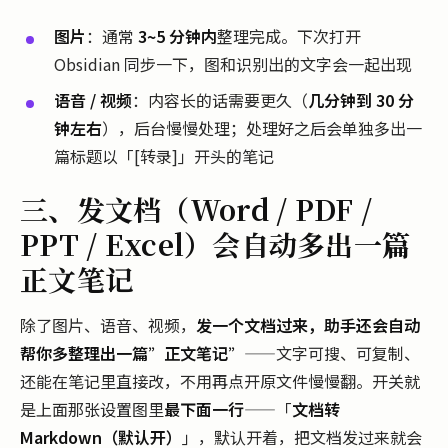
图片
：通常
3~5 分钟内
整理完成。下次打开
Obsidian 同步一下，图和识别出的文字会一起出现
语音 / 视频
：内容长的话需要更久（
几分钟到 30 分
钟左右
），后台慢慢处理；处理好之后会单独多出一
篇标题以「[转录]」开头的笔记
三、发文档（Word / PDF /
PPT / Excel）会自动多出一篇
正文笔记
除了图片、语音、视频，
发一个文档过来，助手还会自动
帮你多整理出一篇”正文笔记”
——文字可搜、可复制、
还能在笔记里直接改，不用再点开原文件慢慢翻。开关就
是上面那张设置图里
最下面一行
——「
文档转
Markdown（默认开）
」，默认开着，把文档发过来就会