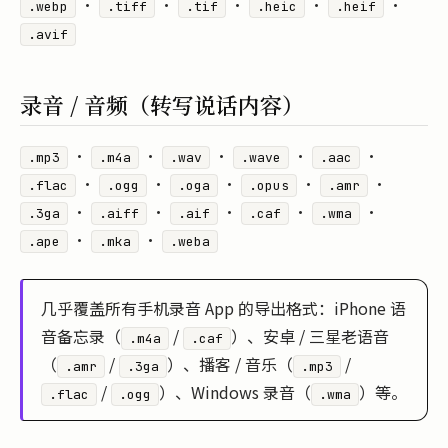
·
·
·
·
·
.webp
.tiff
.tif
.heic
.heif
.avif
录音 / 音频（转写说话内容）
·
·
·
·
·
.mp3
.m4a
.wav
.wave
.aac
·
·
·
·
·
.flac
.ogg
.oga
.opus
.amr
·
·
·
·
·
.3ga
.aiff
.aif
.caf
.wma
·
·
.ape
.mka
.weba
几乎覆盖所有手机录音 App 的导出格式：iPhone 语
音备忘录（
/
）、安卓 / 三星老语音
.m4a
.caf
（
/
）、播客 / 音乐（
/
.amr
.3ga
.mp3
/
）、Windows 录音（
）等。
.flac
.ogg
.wma