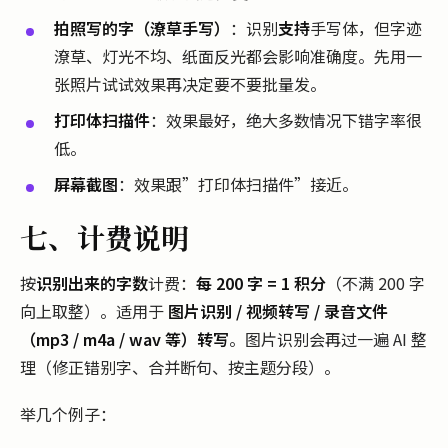
拍照写的字（潦草手写）
：识别
支持
手写体，但字迹
潦草、灯光不均、纸面反光都会影响准确度。先用一
张照片试试效果再决定要不要批量发。
打印体扫描件
：效果最好，绝大多数情况下错字率很
低。
屏幕截图
：效果跟”打印体扫描件”接近。
七、计费说明
按
识别出来的字数
计费：
每 200 字 = 1 积分
（不满 200 字
向上取整）。适用于
图片识别 / 视频转写 / 录音文件
（mp3 / m4a / wav 等）转写
。图片识别会再过一遍 AI 整
理（修正错别字、合并断句、按主题分段）。
举几个例子：