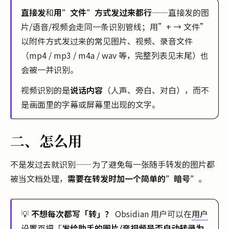
直接发
和
用”文件”方式发过来都行
——直接发的图
片/语音/视频会走同一条识别管线；用”+ → 文件”
以附件方式发过来的常见图片、视频、录音文件
（mp4 / mp3 / m4a / wav 等，完整列表见末尾）也
会被一并识别。
视频识别的是
说话内容
（人声、旁白、对白），而不
是画面里的字幕或屏幕里出现的文字。
二、怎么用
不是发过去就识别——为了避免每一张随手转发的图片都
被当文档处理，
需要在转发时加一个简单的”暗号”
。
💡
不想每次都写「转」？
Obsidian 用户可以在
用户
设置页
把「
发给助手的图片/音视频是否自动转录为