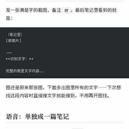
发一张满是字的截图，备注
。最后笔记里看到的就
转
是：
（笔记里）
[原图片]
---
**识别文字：**
完整的图里文字内容……
图还是原来那张图，下面多出图里所有的文字——下次想
找这段内容时直接搜文字就能搜到，不用再开图找。
语音：单独成一篇笔记