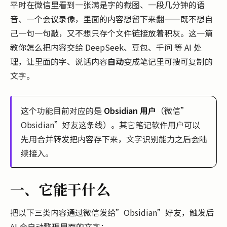
平时在微信里看到一张满是字的截图、一段几分钟的语
音、一个会议录像，里面的内容想留下来翻——既不想自
己一句一句敲，又不想只存个文件链接放着积灰。这一篇
教你怎么把内容交给 DeepSeek、豆包、千问 等 AI 处
理，让里面的字、说话内容
自动
变成笔记里可搜可复制的
文字。
这个功能目前对应的是
Obsidian 用户
（微信”
Obsidian”好友这条线）。其它笔记软件用户可以
先用合并转发把内容存下来，文字识别能力之后会陆
续接入。
一、它能干什么
把以下三类内容通过微信发给”Obsidian”好友，触发后
AI 会自动整理里面的文字：