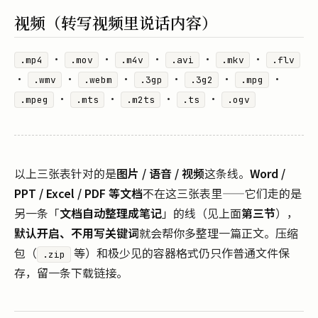
视频（转写视频里说话内容）
·
·
·
·
·
.mp4
.mov
.m4v
.avi
.mkv
.flv
·
·
·
·
·
·
.wmv
.webm
.3gp
.3g2
.mpg
·
·
·
·
.mpeg
.mts
.m2ts
.ts
.ogv
以上三张表针对的是
图片 / 语音 / 视频
这条线。
Word /
PPT / Excel / PDF 等文档
不在这三张表里——它们走的是
另一条「
文档自动整理成笔记
」的线（见上面
第三节
），
默认开启、不用写关键词
就会帮你多整理一篇正文。压缩
包（
等）和极少见的容器格式仍只作普通文件保
.zip
存，留一条下载链接。