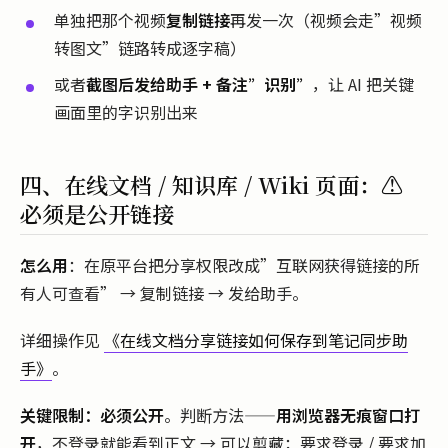
单独把那个视频
复制链接
再发一次（视频会走”视频
转图文”链路转成逐字稿）
或者
截图后发给助手 + 备注”识别”
，让 AI 把关键
画面里的字识别出来
四、在线文档 / 知识库 / Wiki 页面：⚠️
必须是公开链接
怎么用
：在原平台把分享权限改成”互联网获得链接的所
有人可查看” → 复制链接 → 发给助手。
详细操作见
《在线文档分享链接如何保存到笔记同步助
手》
。
关键限制：必须公开
。判断方法——
用浏览器无痕窗口打
开
，不登录就能看到正文 → 可以剪藏；要求登录 / 要求加