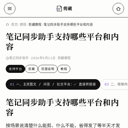
剪藏
首页
/
教程
/
剪藏教程
/
笔记同步助手支持哪些平台和内容
笔记同步助手支持哪些平台和内
容
笔记同步助手
·
2026年5月11日
·
剪藏教程
支持平台
剪藏
范围说明
教程
01
一、主流图文 / 问答 / 社交平台：✅ 直接转链接
02
二、视频内
笔记同步助手支持哪些平台和内
容
按场景说清楚什么能剪、什么不能，省得发了等半天才发