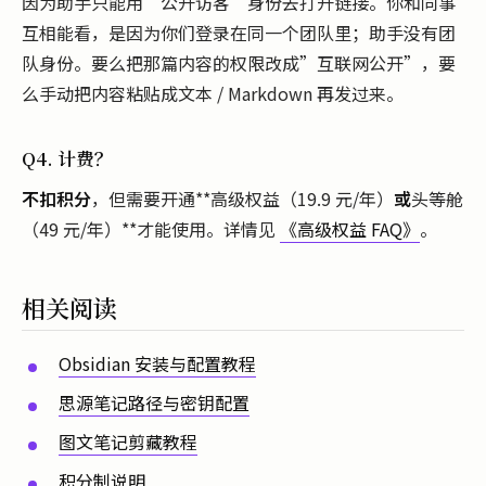
因为助手只能用”公开访客”身份去打开链接。你和同事
互相能看，是因为你们登录在同一个团队里；助手没有团
队身份。要么把那篇内容的权限改成”互联网公开”，要
么手动把内容粘贴成文本 / Markdown 再发过来。
Q4. 计费？
不扣积分
，但需要开通**高级权益（19.9 元/年）
或
头等舱
（49 元/年）**才能使用。详情见
《高级权益 FAQ》
。
相关阅读
Obsidian 安装与配置教程
思源笔记路径与密钥配置
图文笔记剪藏教程
积分制说明