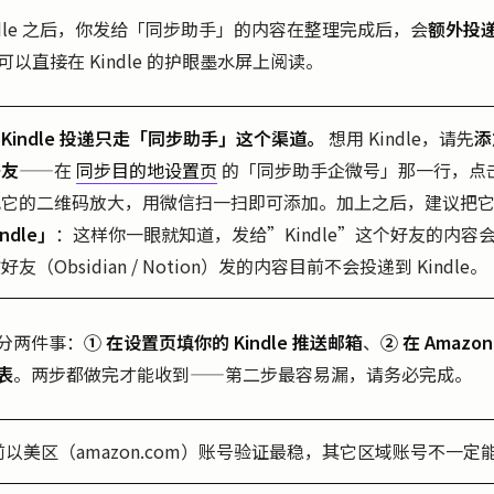
indle 之后，你发给「同步助手」的内容在整理完成后，会
额外投
可以直接在 Kindle 的护眼墨水屏上阅读。
Kindle 投递只走「同步助手」这个渠道。
想用 Kindle，请先
添
好友
——在
同步目的地设置页
的「同步助手企微号」那一行，点
把它的二维码放大，用微信扫一扫即可添加。加上之后，建议把
ndle」
：这样你一眼就知道，发给”Kindle”这个好友的内容会进 
友（Obsidian / Notion）发的内容目前不会投递到 Kindle。
分两件事：
① 在设置页填你的 Kindle 推送邮箱
、
② 在 Amaz
表
。两步都做完才能收到——第二步最容易漏，请务必完成。
目前以美区（amazon.com）账号验证最稳，其它区域账号不一定