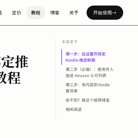
能
定价
教程
博客
关于
开始使用
→
本篇章节
第一步：在设置页绑定
绑定推
Kindle 推送邮箱
第二步（必做）：把发件人
教程
加进 Amazon 认可列表
第三步：发内容到 Kindle
看效果
收不到？按这个顺序排查
相关阅读