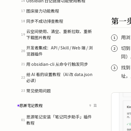
Obsidian 日记链接功能使用教程
16
图床接力功能教程
17
第一步
同步不成功排查教程
18
云空间使用、清空、重新拉取、重新
19
用浏
下载图片教程
切到
开发者集成：API / Skill / Web 端 / 浏
20
览器插件
同）
用 obsidian-cli 从命令行触发同步
21
找
给 AI 看的设置教程（AI 改 data.json
址，
22
必读）
常见使用问题
23
思源笔记教程
9 篇
思源笔记安装「笔记同步助手」插件
01
教程