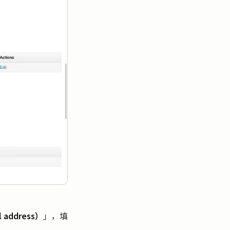
 address）
」，填