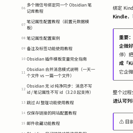
多个微信号绑定同一个 Obsidian 笔
绑定 K
06
记库教程
Kindle
，
笔记属性配置教程（前置元数据模
07
板）
重要：
笔记属性配置案例
08
企微
备注及标签功能使用教程
09
停）
Obsidian 插件模板变量完全指南
10
成「Ki
Obsidian 合并消息模式说明（一天一
它企微好
11
个文件 vs 一篇一个文件）
Obsidian 无 id 纯净同步：消息不写
12
整个过程
id / 笔记属性不写 id（3.2.0 起支持）
进认可列
跳过 AI 整理功能使用教程
13
仅保存链接的网站配置教程
14
⚠️ 
邮件收藏功能教程
15