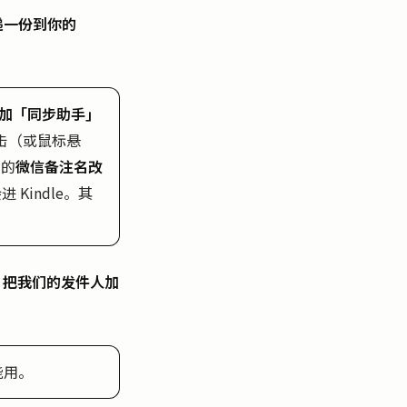
递一份到你的
加「同步助手」
击（或鼠标悬
它的
微信备注名改
Kindle。其
on 把我们的发件人加
能用。