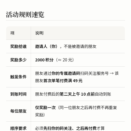
活动规则速览
项
说明
奖励给谁
邀请人（你）
，不是被邀请的朋友
奖励多少
2000 积分
（≈ 20 元）
朋友通过
你的专属邀请码
扫码关注服务号 → 该
触发条件
朋友
首次单笔付费满 49 元
到账时间
朋友付费后的
第二天上午 10 点前
自动到账
仅奖励一次
（同一位朋友之后再付费不再重复
每位朋友
奖励）
顺序要求
必须
先扫你的码关注、之后再付费
才算