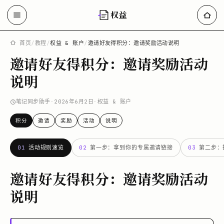
权益
首页
/
教程
/
权益 & 账户
/
邀请好友得积分：邀请奖励活动说明
邀请好友得积分：邀请奖励活动
说明
笔记同步助手
·
2026年6月2日
·
权益 & 账户
积分
邀请
奖励
活动
说明
01
活动规则速览
02
第一步：拿到你的专属邀请链接
03
第二步：
邀请好友得积分：邀请奖励活动
说明