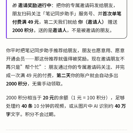
🎁
邀请奖励进行中
：把你的专属邀请码发给朋友，
朋友扫码关注「笔记同步助手」服务号、并
首次单笔
付费满 49 元
，第二天我们就给
你（邀请人）
赠送
2000 积分
。送的是
邀请人
，不是被邀请的朋友。
你平时把笔记同步助手推荐给朋友，朋友也愿意用、愿意
开通会员——那这份推荐就值得被奖励。现在邀请朋友不
再只是”帮个忙”：朋友通过你的专属邀请码关注、并完
成一次满 49 元的付费，
第二天
你的账户就会自动多出
2000 积分
，无需手动领取。
2000 积分相当于
20 元
的余额（1 元 = 100 积分），足够
处理约
40 条
10 分钟的视频，或从图片中 AI 识别约
40 万
字
文字。积分不会过期。