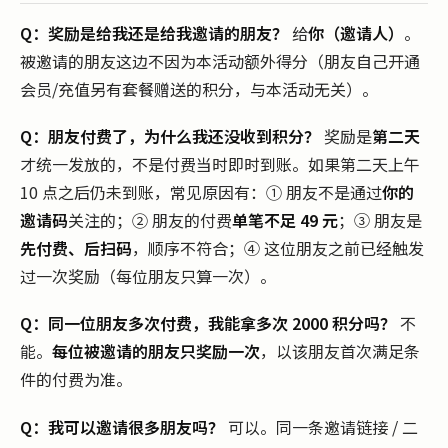
Q：奖励是给我还是给我邀请的朋友？
给
你（邀请人）
。
被邀请的朋友这边不因为本活动额外得分（朋友自己开通
会员/充值另有套餐赠送的积分，与本活动无关）。
Q：朋友付费了，为什么我还没收到积分？
奖励是
第二天
才统一发放的，不是付费当时即时到账。如果第二天上午
10 点之后仍未到账，常见原因有：① 朋友不是通过
你的
邀请码
关注的；② 朋友的付费
单笔不足 49 元
；③ 朋友是
先付费、后扫码
，顺序不符合；④ 这位朋友之前已经触发
过一次奖励（每位朋友只算一次）。
Q：同一位朋友多次付费，我能拿多次 2000 积分吗？
不
能。
每位被邀请的朋友只奖励一次
，以该朋友首次满足条
件的付费为准。
Q：我可以邀请很多朋友吗？
可以。同一条邀请链接 / 二