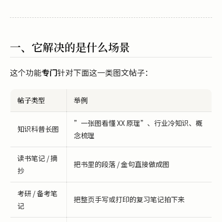
一、它解决的是什么场景
这个功能
专门
针对下面这一类图文帖子：
帖子类型
举例
”一张图看懂 XX 原理”、行业冷知识、概
知识科普长图
念梳理
读书笔记 / 摘
把书里的段落 / 金句直接做成图
抄
考研 / 备考笔
把整页手写或打印的复习笔记拍下来
记