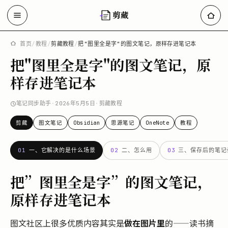
剪藏
首页
/
教程
/
剪藏教程
/
把"图里全是字"的图文笔记，原样存进笔记本
把"图里全是字"的图文笔记，原
样存进笔记本
笔记同步助手
·
2026年5月5日
·
剪藏教程
剪藏
图文笔记
Obsidian
思源笔记
OneNote
教程
01
一、它解决的是什么场景
02
二、怎么用
03
三、保存后的笔记
把”图里全是字”的图文笔记，
原样存进笔记本
图文社区上很多优质内容其实是
做在图片里
的——读书摘