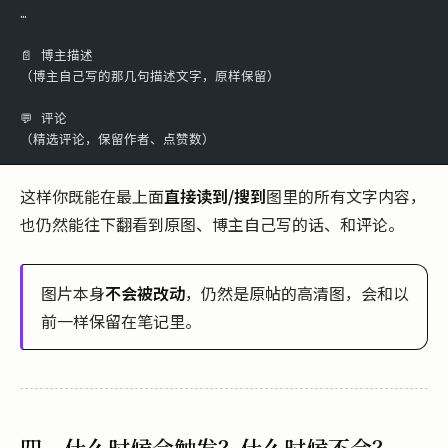
…
📄 博主描述
（博主自己写的那几句描述文字，原样保留）
💬 评论
（精选评论，保留作者、点赞数）
这样你既能在最上面
直接读到/搜到
图里的所有文字内容，
也仍然能往下翻看到原图、博主自己写的话、和评论。
图片本身
不会被改动
，仍然是原帖的高清图，会和以
前一样保留在笔记里。
四、什么时候会触发？什么时候不会？