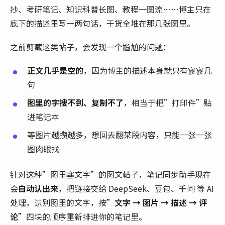
抄、考研笔记、知识科普长图、教程一图流……博主只在
底下的描述里写一两句话，干货全堆在那几张图里。
之前剪藏这类帖子，会发现一个尴尬的问题：
正文几乎是空的
，因为博主的描述本身就只有寥寥几
句
图里的字搜不到、复制不了
，相当于把”打印件”贴
进笔记本
等图片越攒越多，想回去翻某段内容，只能一张一张
图肉眼找
针对这种”图里塞文字”的图文帖子，笔记同步助手现在
会
自动认出来
，把链接交给 DeepSeek、豆包、千问 等 AI
处理，识别图里的文字，按”
文字 → 图片 → 描述 → 评
论
”四块的顺序重新排进你的笔记里。