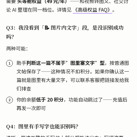
需要
头等舱权益（49 元/年）
——和视频转图文、社交讨
论 AI 整理在同一档位。详情见
《高级权益 FAQ》
。
Q3：我没看到「📝 图片内文字」段，是没识别成功
吗？
两种可能：
助手
判断这一篇不属于”图里塞文字”型
，按普通图
文帖保存了——这种情况不扣积分。如果你确认这一
篇就是图里有大量文字，可以联系客服把链接发给我
们排查
你的余额
低于 20 积分
，功能自动跳过了——充值后
再发一次即可
Q4：图里有手写字也能识别吗？