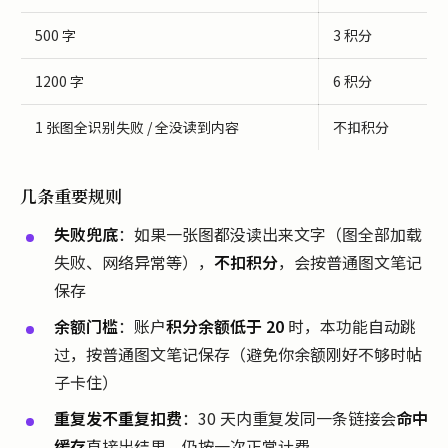
500 字
3 积分
1200 字
6 积分
1 张图全识别失败 / 全没读到内容
不扣积分
几条重要规则
失败兜底
：如果一张图都没读出来文字（图全部加载
失败、网络异常等），
不扣积分
，会按普通图文笔记
保存
余额门槛
：账户
积分余额低于 20
时，本功能自动跳
过，按普通图文笔记保存（避免你余额刚好不够时帖
子卡住）
重复发不重复扣费
：30 天内重复发同一条链接会
命中
缓存
直接出结果，仍按一次正常计费