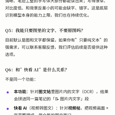
清晰、笔迹工整的手写体大部分都能读出来；写得潦草、
对比度低、和背景反差小的可能会缺字、错字。这是底层
识别模型本身的能力上限，我们也在持续优化。
Q5：我能只要图里的文字、不要原图吗？
目前默认是图和文字都保留。如果你有”只要纯文本”的
强需求，可以联系客服反馈，我们评估后续是否提供这种
选项。
Q6：和”快看 AI”是什么关系？
不是同一个功能：
本功能
：针对
图文帖
里图片内的文字（OCR），结果
会拼进同一篇笔记的「📝 图片内文字」段
快看 AI
（视频转图文）：针对
视频帖
，把视频画面 +
字幕整理成一篇全新的图文笔记