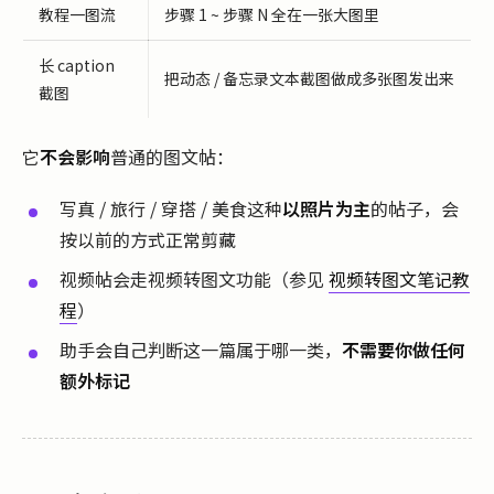
教程一图流
步骤 1 ~ 步骤 N 全在一张大图里
长 caption
把动态 / 备忘录文本截图做成多张图发出来
截图
它
不会影响
普通的图文帖：
写真 / 旅行 / 穿搭 / 美食这种
以照片为主
的帖子，会
按以前的方式正常剪藏
视频帖会走视频转图文功能（参见
视频转图文笔记教
程
）
助手会自己判断这一篇属于哪一类，
不需要你做任何
额外标记