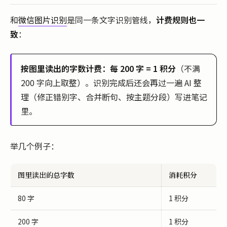
和
微信图片识别
是同一条文字识别管线，
计费规则也一
致
：
按图里读出的字数计费：每 200 字 = 1 积分
（不满
200 字向上取整）。识别完成后还会再过一遍 AI 整
理（修正错别字、合并断句、按主题分段）写进笔记
里。
举几个例子：
图里读出的总字数
消耗积分
80 字
1 积分
200 字
1 积分