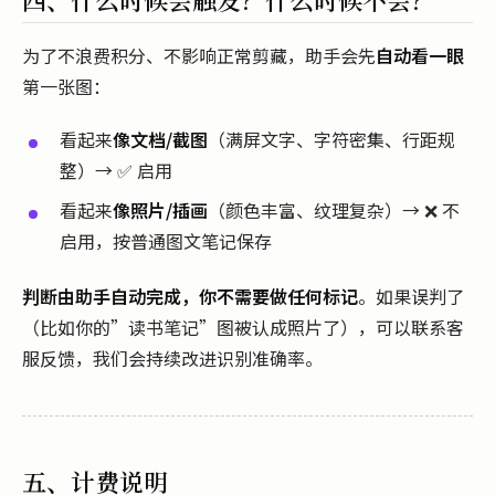
为了不浪费积分、不影响正常剪藏，助手会先
自动看一眼
第一张图：
看起来
像文档/截图
（满屏文字、字符密集、行距规
整）→ ✅ 启用
看起来
像照片/插画
（颜色丰富、纹理复杂）→ ❌ 不
启用，按普通图文笔记保存
判断由助手自动完成，你不需要做任何标记
。如果误判了
（比如你的”读书笔记”图被认成照片了），可以联系客
服反馈，我们会持续改进识别准确率。
五、计费说明