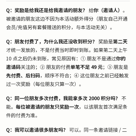
Q：奖励是给我还是给我邀请的朋友？
给
你（邀请人）
。
被邀请的朋友这边不因为本活动额外得分（朋友自己开通
会员/充值另有套餐赠送的积分，与本活动无关）。
Q：朋友付费了，为什么我还没收到积分？
奖励是
第二天
才统一发放的，不是付费当时即时到账。如果第二天上午
10 点之后仍未到账，常见原因有：① 朋友不是通过
你的
邀请码
关注的；② 朋友的付费
单笔不足 49 元
；③ 朋友是
先付费、后扫码
，顺序不符合；④ 这位朋友之前已经触发
过一次奖励（每位朋友只算一次）。
Q：同一位朋友多次付费，我能拿多次 2000 积分吗？
不
能。
每位被邀请的朋友只奖励一次
，以该朋友首次满足条
件的付费为准。
Q：我可以邀请很多朋友吗？
可以。同一条邀请链接 / 二