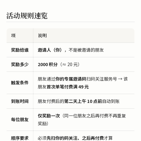
活动规则速览
项
说明
奖励给谁
邀请人（你）
，不是被邀请的朋友
奖励多少
2000 积分
（≈ 20 元）
朋友通过
你的专属邀请码
扫码关注服务号 → 该
触发条件
朋友
首次单笔付费满 49 元
到账时间
朋友付费后的
第二天上午 10 点前
自动到账
仅奖励一次
（同一位朋友之后再付费不再重复
每位朋友
奖励）
顺序要求
必须
先扫你的码关注、之后再付费
才算