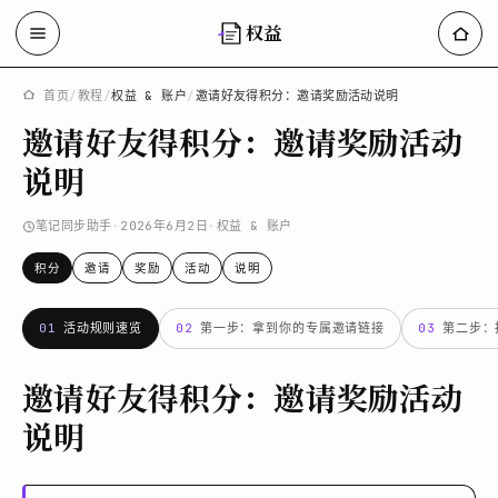
权益
首页
/
教程
/
权益 & 账户
/
邀请好友得积分：邀请奖励活动说明
邀请好友得积分：邀请奖励活动
说明
笔记同步助手
·
2026年6月2日
·
权益 & 账户
积分
邀请
奖励
活动
说明
01
活动规则速览
02
第一步：拿到你的专属邀请链接
03
第二步：
邀请好友得积分：邀请奖励活动
说明