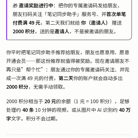
🎁
邀请奖励进行中
：把你的专属邀请码发给朋友，
朋友扫码关注「笔记同步助手」服务号、并
首次单笔
付费满 49 元
，第二天我们就给
你（邀请人）
赠送
2000 积分
。送的是
邀请人
，不是被邀请的朋友。
你平时把笔记同步助手推荐给朋友，朋友也愿意用、愿意
开通会员——那这份推荐就值得被奖励。现在邀请朋友不
再只是”帮个忙”：朋友通过你的专属邀请码关注、并完
成一次满 49 元的付费，
第二天
你的账户就会自动多出
2000 积分
，无需手动领取。
2000 积分相当于
20 元
的余额（1 元 = 100 积分），足够
处理约
40 条
10 分钟的视频，或从图片中 AI 识别约
40 万
字
文字。积分不会过期。